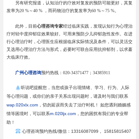
另有研究报道，认知治疗的疗效对复发的预防可能更好，其复
发率为20 %～40 % ，而药物治疗的复发率为60 %～75 %。
此外，目前
心理咨询专家
经过临床实践，发现认知行为心理治
疗对轻中度抑郁症效果较好。可用来预防少儿抑郁急性发作。在进
行心理治疗时，心理医生应根据临床实际情况及条件，可以灵活交
叉选用心理治疗方法与形式，必要时可联合应用抗抑郁剂，以求蕞
大临床疗效。
广州心理咨询
预约热线：020-34371477；34385911
听说吧提醒您，当您或孩子出现情绪、学习、行为、人际
等心理问题，或你们的亲子关系出现问题时，请及时与我们联系
wap.020xlx.com
，切勿延误而失去了治疗时机！ 如您遇到婚姻感
情等困境时，可以联系
m.020ljx.com
，您的困扰有我们的专业帮
助！
心理咨询预约热线/微信：13316087099， 15815815407