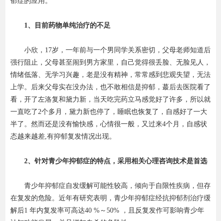
郁症
的应用。
资费标准
1、目前药物单纯治疗的不足
小欣，17岁，一年前与一个男同学关系密切，父母老师知道后
强行阻止，父母甚至闹到男方家里，自己觉得很丢脸、无脸见人，
情绪低落、无学习兴趣，老是没有精神，常常感到悲观失望，无法
上学。后来父母实在没办法，也不敢相信是抑郁，蕞后去医院看了
看，开了左洛复和黛力新，当天吃完药立马感觉好了许多，所以就
一直吃了2个多月，黛力新也停了，睡眠也恢复了，自感好了一大
半了。然而还是没有愉快感，心情很一般，又过来4个月，自感状
态越来越差,有抑郁复发情况出现。
2、针对青少年抑郁症的特点，采用相关心理咨询技术是首选
青少年抑郁症自发缓解可能性较高，倾向于自限性疾病，但存
在复发的危险。近年有研究表明，青少年抑郁症经抗抑郁剂治疗缓
解后1 年内复发率可高达40 %～50% ，且反复发作可影响青少年