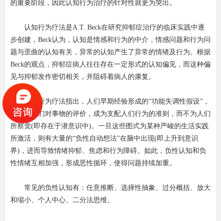
的重要阶段，因此认知行为治疗的针对性就更为突出。
认知行为疗法是A.T. Beck在研究抑郁症治疗的临床实践中逐
步创建，Beck认为，认知是情感和行为的中介，情感问题和行为问
题与歪曲的认知有关，异常的认知产生了异常的情绪及行为。根据
Beck的观点，抑郁症病人往往存在一定形式的认知偏见，而这种偏
见与抑郁发作密切相关，并阻碍着病人的康复。
认知行为疗法指出，人们早期经验形成的“功能失调性假设”，
决定着人们对事物的评价，成为支配人们行为的准则，而不为人们
所察觉(即存在于潜意识中)。一旦这些图式为某种严峻的生活实践
所激活，则有大量的“负性自动想法”在脑中出现(即上升到意识
界)，进而导致情绪抑郁、焦虑和行为障碍。如此，负性认知和负
性情绪互相加强，形成恶性循环，使得问题持续加重。
常见的负性认知有：任意推断、选择性抽象、过分概括、放大
和缩小、个人中心、二分法思维。