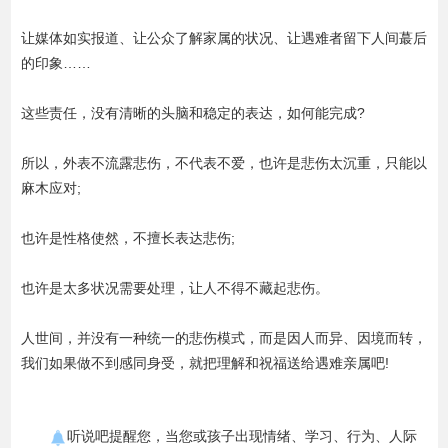
让媒体如实报道、让公众了解家属的状况、让遇难者留下人间蕞后
的印象……
这些责任，没有清晰的头脑和稳定的表达，如何能完成?
所以，外表不流露悲伤，不代表不爱，也许是悲伤太沉重，只能以
麻木应对;
也许是性格使然，不擅长表达悲伤;
也许是太多状况需要处理，让人不得不藏起悲伤。
人世间，并没有一种统一的悲伤模式，而是因人而异、因境而转，
我们如果做不到感同身受，就把理解和祝福送给遇难亲属吧!
听说吧提醒您，当您或孩子出现情绪、学习、行为、人际