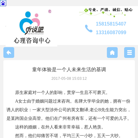
15815815407
13316087099
中心介绍
童年体验是一个人未来生活的基调
联系我们
2017-05-08 15:03:12
原生家庭对一个人的影响，贯穿一生且不可磨灭。
专家风采
A女士由于婚姻问题过来咨询。名牌大学毕业的她，拥有一份
诱人的职业：一家大型涉外公司的英文翻译;老公B先生能力突出，
服务内容
是某跨国企业高管。他们在广州有房有车，还有一个可爱的儿子。
这样的婚姻，在外人看来非常幸福，惹人艳羡。
咨询指南
然而，他们却痛苦不堪，平均三天一小吵，五天一大吵。