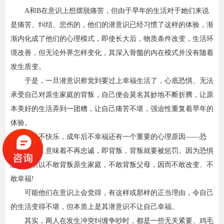
A和B在意识上想摆脱痛苦，但由于早年的生活对于她们来说
是痛苦、纠结、悲伤的，他们的潜意识已经习惯了这样的体验，渐
渐内化成了他们的心理模式，即使长大后，物质条件改变，生活环
境改善，但无论外界怎样变化，其深入骨髓的内在模式并没有随着
发生质变。
于是，一旦潜意识察觉到要过上幸福生活了，心底恐惧、无法
承受自己对原生家庭的背叛，自己便会莫名其妙地不断折腾，让原
本美好的生活弄到一团糟，让自己痛苦不堪，强迫性重复着早年的
体验。
童年不快乐，成年后不幸福还有一个重要的心理原因——恐
惧。改变，意味着不再忠诚，即背叛，背叛就要被惩罚。因为恐惧
惩罚，所以不敢背叛原生家庭，不敢背叛父母，因而不敢改变、不
敢幸福!
可能他们在意识上会觉得，有这样或那样的正当理由，令自己
的生活变得不堪，但本质上是其潜意识不让自己幸福。
其实，两人在发生冲突纠缠争吵时，都是一些无关紧要、鸡毛