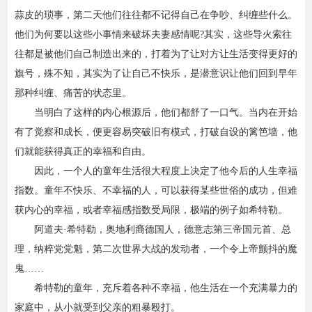
蒜皮的琐事，第二天他们往往都不记得自己在争吵、纠缠些什么。
他们为何要以这些小事情来破坏夫妻感情呢?其实，这些导火索往
往都是被他们自己制造出来的，打着为了让对方让生活变得更好的
旗号，殊不知，其实为了让自己不快乐，是潜意识让他们回到早年
那种纠缠、痛苦的状态里。
当明白了这样的内心根源后，他们都舒了一口气。当内在开始
有了觉察和成长，便更容易突破旧有模式，打破自设的篱笆墙，他
们就能获得真正的幸福和自由。
因此，一个人的童年生活很大程度上决定了他今后的人生幸福
指数。童年不快乐、不幸福的人，可以获得某些世俗的成功，但难
获内心的幸福，或者幸福感指数受局限，极端的例子如希特勒。
阿道夫·希特勒，奥地利裔德国人，德意志第三帝国元首、总
理，纳粹党党魁，第二次世界大战的发动者，一个令上帝颤抖的魔
鬼……
希特勒的童年，充斥着各种不幸福，他生活在一个充满暴力的
家庭中，从小就受到父亲的粗暴殴打。