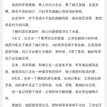
虽然经常闹离婚，两人却分分合合，离了婚又复婚，反复折
资费标准
腾。痛苦不堪的他们，只好寻求婚姻心理咨询的帮助。
在咨询中，对于造成今天如此婚姻局面，彼此相互指责，都觉
得是对方的问题。
了解到原生家庭时，核心问题慢慢浮出了水面。
A女士，出生在一个重男轻女的家庭，父亲在她很小的时候，
就因为私生子抛弃了她们母女。A的母亲也很不喜欢她，总觉得就
是因为她，自己才会被丈夫抛弃。有时候，A受了委屈，她的母亲
也只会说她没用。
后来，母亲再婚，和继父在一起诸多矛盾，常常掀起腥风血
雨。她觉得自己活在一种痛苦和恐惧中，很少感受到母亲的爱。
B先生，也有一个糟糕的原生家庭。自他记事起，父母就在闹
矛盾。他的童年见证了父母吵架、冷战、背叛、离婚的全过程。
他一直记得那个场景：父母吵得天翻地覆，他在旁边嚎啕大
哭。
离婚后，他跟着母亲生活。那时候母亲身体不太好，工作也不