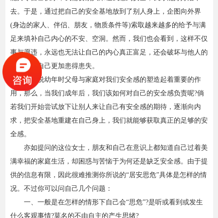
去。于是，通过把自己的安全基地放到了别人身上，企图向外界
(身边的家人、伴侣、朋友，物质条件等)索取越来越多的给予与满
足来填补自己内心的不安、空洞。然而，我们也会看到，这样不仅
事与愿违，永远也无法让自己的内心真正富足，还会破坏与他人的
关系，令自己更加患得患失。
如果说幼年时父母与家庭对我们安全感的塑造起着重要的作
用，那么，当我们成年后，我们该如何对自己的安全感负责呢?倘
若我们开始尝试放下让别人来让自己有安全感的期待，逐渐向内
求，把安全基地重建在自己身上，我们就能够获取真正的足够的安
全感。
亦如提问的这位女士，朋友和自己在意识上都知道自己过着美
满幸福的家庭生活，却困惑与苦恼于为何还是缺乏安全感。由于提
供的信息有限，因此很难推测你所说的“居安思危”具体是怎样的情
况。不过你可以问自己几个问题：
一、一般是在怎样的情形下自己会“思危”?是听或看到或发生
什么客观事情?莫名的不由自主的产生思绪?