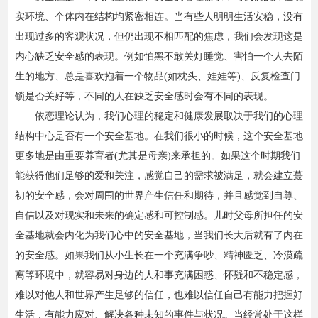
实环境、个体内在结构均紧密相连。当有些人明明生活安稳，没有
资费标准
出现过多的客观状况，但仍出现不相匹配的焦虑，我们会发现这是
内心缺乏安全感的表现。例如怕黑不敢关灯睡觉、害怕一个人去陌
生的地方、总是喜欢抱着一个物品(如枕头、娃娃等)、反复检查门
锁是否关好等，不同的人在缺乏安全感时会有不同的表现。
依恋理论认为，我们心理的稳定和健康发展取决于我们的心理
结构中心是否有一个安全基地。在我们很小的时候，这个安全基地
更多地是由重要养育者(尤其是母亲)来承担的。如果这个时期我们
能获得他们足够的爱和关注，感觉自己的需求被满足，就会建立蕞
初的安全感，会对周围的世界产生信任和期待，并且感觉到自尊、
自信以及对现实和未来的确定感和可控制感。儿时父母所担任的安
全基地就会内化为我们心中的安全基地，当我们长大后就有了内在
的安全感。如果我们从小生长在一个充满争吵、精神匮乏、冷漠疏
离等环境中，就容易对身边的人和事充满困惑、怀疑和不稳定感，
难以对他人和世界产生足够的信任，也难以信任自己有能力把握好
生活，有能力应对、解决各种未知的事件与状况。当经常处于这样