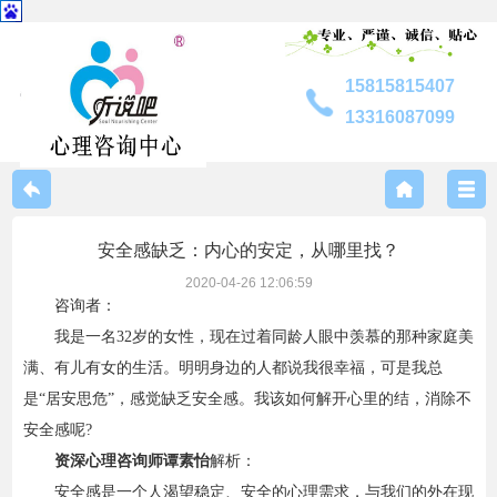
15815815407
13316087099
中心介绍
安全感缺乏：内心的安定，从哪里找？
联系我们
2020-04-26 12:06:59
咨询者：
我是一名32岁的女性，现在过着同龄人眼中羡慕的那种家庭美
专家风采
满、有儿有女的生活。明明身边的人都说我很幸福，可是我总
是“居安思危”，感觉缺乏安全感。我该如何解开心里的结，消除不
服务内容
安全感呢?
资深心理咨询师谭素怡
解析：
咨询指南
安全感是一个人渴望稳定、安全的心理需求，与我们的外在现